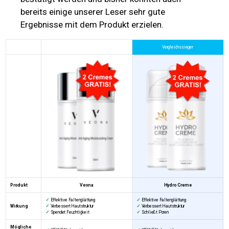
bereits einige unserer Leser sehr gute
Ergebnisse mit dem Produkt erzielen.
Vergleichssieger
Produkt
Veona
Hydro Creme
✓
Effektive Faltenglättung
✓
Effektive Faltenglättung
Wirkung
✓
Verbessert Hautstruktur
✓
Verbessert Hautstruktur
✓
Spendet Feuchtigkeit
✓
Schließt Poren
Mögliche