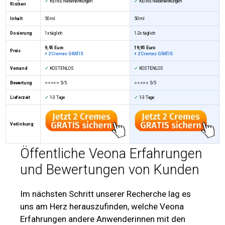
✓
KEINE Nebenwirkungen
✓
KEINE Nebenwirkungen
Risiken
Inhalt
50 ml
50 ml
Dosierung
1x täglich
1-2x täglich
9,95 Euro
19,95 Euro
Preis
+ 2 Cremes GRATIS
+ 2 Cremes GRATIS
Versand
✓
KOSTENLOS
✓
KOSTENLOS
Bewertung
⭐⭐⭐⭐⭐ 5/5
⭐⭐⭐⭐⭐
5/5
Lieferzeit
✓
1-3 Tage
✓
1-3 Tage
Verlinkung
Öffentliche Veona Erfahrungen
und Bewertungen von Kunden
Im nächsten Schritt unserer Recherche lag es
uns am Herz herauszufinden, welche Veona
Erfahrungen andere Anwenderinnen mit den