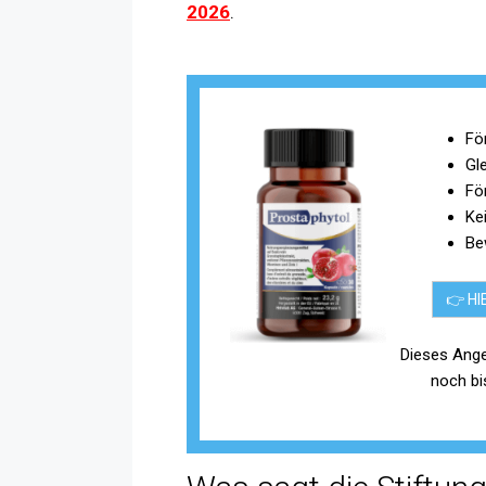
2026
.
Fö
Gl
För
Ke
Be
👉 HI
Dieses Ange
noch b