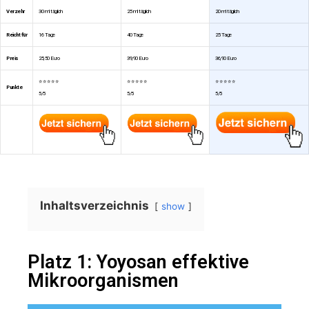
Verzehr
30 ml täglich
25 ml täglich
20 ml täglich
Reicht für
16 Tage
40 Tage
25 Tage
Preis
25,50 Euro
39,90 Euro
36,90 Euro
⭐ ⭐ ⭐ ⭐ ⭐
⭐ ⭐ ⭐ ⭐ ⭐
⭐ ⭐ ⭐ ⭐ ⭐
Punkte
5/5
5/5
5/5
Inhaltsverzeichnis
show
Platz 1: Yoyosan effektive
Mikroorganismen