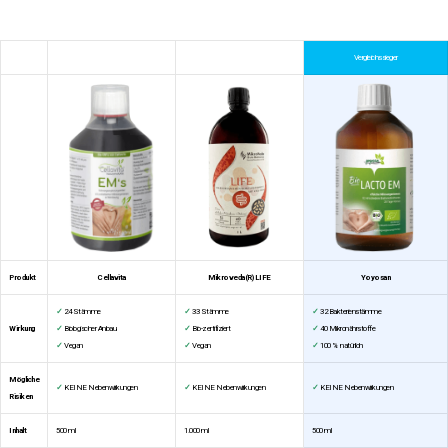
Vergleichssieger
Produkt
Cellavita
Mikroveda(R) LIFE
Yoyosan
✓
24 Stämme
✓
33 Stämme
✓
32 Bakterienstämme
Wirkung
✓
Biologischer Anbau
✓
Bio-zertifiziert
✓
40 Mikronährstoffe
✓
Vegan
✓
Vegan
✓
100 % natürlich
Mögliche
✓
KEINE Nebenwirkungen
✓
KEINE Nebenwirkungen
✓
KEINE Nebenwirkungen
Risiken
Inhalt
500 ml
1.000 ml
500 ml