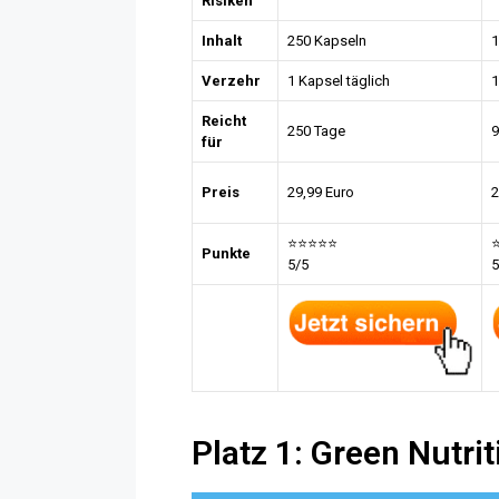
Risiken
Inhalt
250 Kapseln
1
Verzehr
1 Kapsel täglich
1
Reicht
250 Tage
9
für
Preis
29,99 Euro
2
⭐⭐⭐⭐⭐
Punkte
5/5
5
Platz 1: Green Nutrit