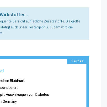
Wirkstoffes..
equente Verzicht auf jegliche Zusatzstoffe. Die große
estätigt auch unser Testergebnis. Zudem wird die
t.
PLATZ #2
el
hohen Blutdruck
hochdosiert
ft Auswirkungen von Diabetes
in Germany