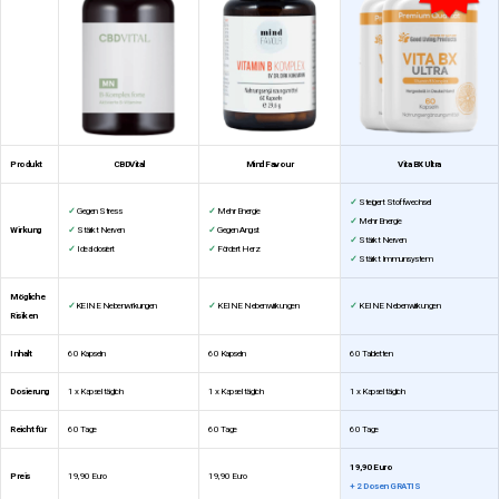
Produkt
CBDVital
Mind Favour
Vita BX Ultra
✓
Steigert Stoffwechsel
✓
Gegen Stress
✓
Mehr Energie
✓
Mehr Energie
Wirkung
✓
Stärkt Nerven
✓
Gegen Angst
✓
Stärkt Nerven
✓
Ideal dosiert
✓
Fördert Herz
✓
Stärkt Immunsystem
Mögliche
✓
KEINE Nebenwirkungen
✓
KEINE Nebenwirkungen
✓
KEINE Nebenwirkungen
Risiken
Inhalt
60 Kapseln
60 Kapseln
60 Tabletten
Dosierung
1 x Kapsel täglich
1 x Kapsel täglich
1 x Kapsel täglich
Reicht für
60 Tage
60 Tage
60 Tage
19,90 Euro
Preis
19,90 Euro
19,90 Euro
+ 2 Dosen GRATIS