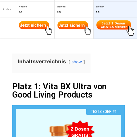
⭐⭐⭐⭐⭐
⭐⭐⭐⭐⭐
⭐⭐⭐⭐⭐
Punkte
5/5
5/5
5/5
Inhaltsverzeichnis
show
Platz 1: Vita BX Ultra von
Good Living Products
TESTSIEGER #1