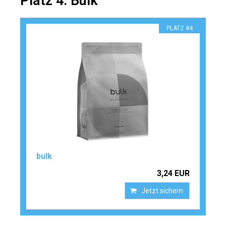
Platz 4: Bulk
PLATZ #4
bulk
3,24 EUR
Jetzt sichern