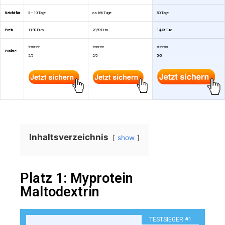
Reicht für
5 – 10 Tage
ca. 166 Tage
50 Tage
Preis
11,90 Euro
23,99 Euro
14,49 Euro
⭐⭐⭐⭐⭐
⭐⭐⭐⭐⭐
⭐⭐⭐⭐⭐
Punkte
5/5
5/5
5/5
Inhaltsverzeichnis
show
Platz 1: Myprotein
Maltodextrin
TESTSIEGER #1