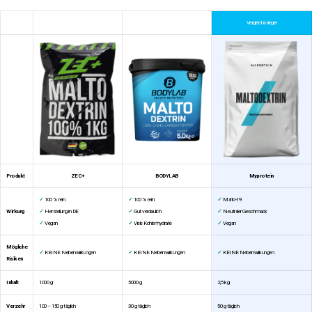
Vergleichssieger
Produkt
ZEC+
BODYLAB
Myprotein
✓
100 % rein
✓
100 % rein
✓
Malto-19
Wirkung
✓
Herstellung in DE
✓
Gut verdaulich
✓
Neutraler Geschmack
✓
Vegan
✓
Viele Kohlenhydrate
✓
Vegan
Mögliche
✓
KEINE Nebenwirkungen
✓
KEINE Nebenwirkungen
✓
KEINE Nebenwirkungen
Risiken
Inhalt
1000 g
5000 g
2,5 kg
Verzehr
100 – 150 g täglich
30 g täglich
50 g täglich