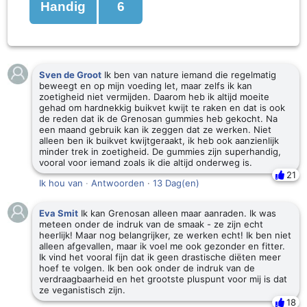
Handig
6
Sven de Groot
Ik ben van nature iemand die regelmatig
beweegt en op mijn voeding let, maar zelfs ik kan
zoetigheid niet vermijden. Daarom heb ik altijd moeite
gehad om hardnekkig buikvet kwijt te raken en dat is ook
de reden dat ik de Grenosan gummies heb gekocht. Na
een maand gebruik kan ik zeggen dat ze werken. Niet
alleen ben ik buikvet kwijtgeraakt, ik heb ook aanzienlijk
minder trek in zoetigheid. De gummies zijn superhandig,
vooral voor iemand zoals ik die altijd onderweg is.
21
Ik hou van
·
Antwoorden
·
13 Dag(en)
Eva Smit
Ik kan Grenosan alleen maar aanraden. Ik was
meteen onder de indruk van de smaak - ze zijn echt
heerlijk! Maar nog belangrijker, ze werken echt! Ik ben niet
alleen afgevallen, maar ik voel me ook gezonder en fitter.
Ik vind het vooral fijn dat ik geen drastische diëten meer
hoef te volgen. Ik ben ook onder de indruk van de
verdraagbaarheid en het grootste pluspunt voor mij is dat
ze veganistisch zijn.
18