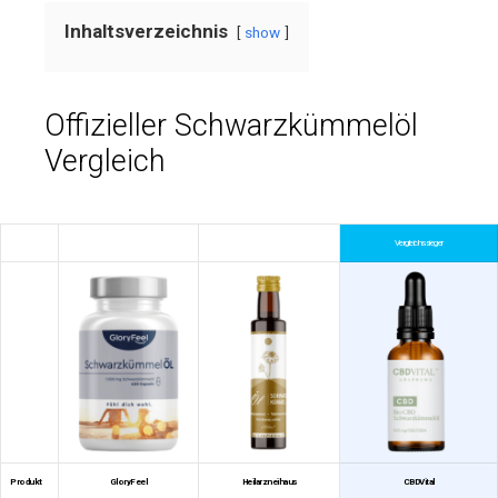
Inhaltsverzeichnis
show
Offizieller Schwarzkümmelöl
Vergleich
Vergleichssieger
Produkt
GloryFeel
Heilarzneihaus
CBDVital