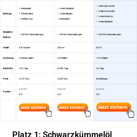
✓
Verbessert Schlaf
✓
Antioxidativ
✓
Senkt Blutdruck
✓
Stärkt Immunität
Wirkung
✓
Mindert Akne
✓
Lindert Allergien
✓
Lindert Asthma
✓
Kräftigt Haar
✓
Antioxidativ
✓
Senkt Blutdruck
Mögliche
✓
KEINE Nebenwirkungen
✓
KEINE Nebenwirkungen
✓
KEINE Nebenwirkungen
Risiken
Inhalt
420 Kapseln
250 ml
30 ml
Dosierung
2 Kapseln täglich
3 ml täglich
1,5 ml täglich
Reicht für
210 Tage
60-80 Tage
20 Tage
Preis
21,97 Euro
24,90 Euro
27,90 Euro
⭐⭐⭐⭐⭐
⭐⭐⭐⭐⭐
⭐⭐⭐⭐⭐
Punkte
5/5
5/5
5/5
Platz 1: Schwarzkümmelöl