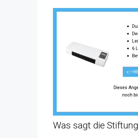
Du
De
Le
6 
Be
👉 HI
Dieses Ange
noch b
Was sagt die Stiftun