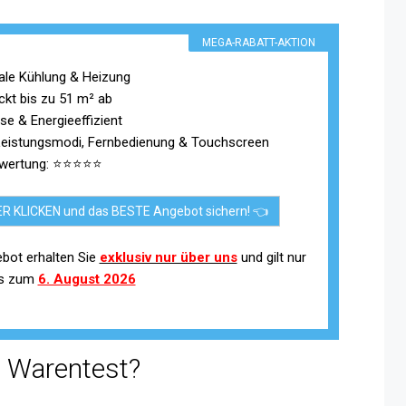
MEGA-RABATT-AKTION
ale Kühlung & Heizung
ckt bis zu 51 m² ab
ise & Energieeffizient
Leistungsmodi, Fernbedienung & Touchscreen
wertung: ⭐⭐⭐⭐⭐
ER KLICKEN und das BESTE Angebot sichern! 👈
bot erhalten Sie
exklusiv nur über uns
und gilt nur
is zum
6. August 2026
g Warentest?