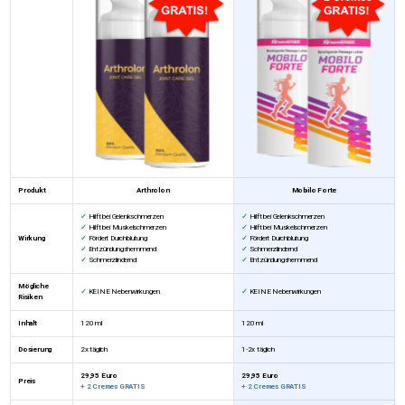
Produkt
Arthrolon
Mobilo Forte
✓
Hilft bei Gelenkschmerzen
✓
Hilft bei Gelenkschmerzen
✓
Hilft bei Muskelschmerzen
✓
Hilft bei Muskelschmerzen
Wirkung
✓
Fördert Durchblutung
✓
Fördert Durchblutung
✓
Entzündungshemmend
✓
Schmerzlindernd
✓
Schmerzlindernd
✓
Entzündungshemmend
Mögliche
✓
KEINE Nebenwirkungen
✓
KEINE Nebenwirkungen
Risiken
Inhalt
120 ml
120 ml
Dosierung
2x täglich
1-2x täglich
29,95 Euro
29,95 Euro
Preis
+ 2 Cremes GRATIS
+ 2 Cremes GRATIS