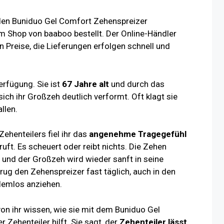
 den Buniduo Gel Comfort Zehenspreizer
m Shop von baaboo bestellt. Der Online-Händler
n Preise, die Lieferungen erfolgen schnell und
erfügung. Sie ist
67 Jahre alt
und durch das
ich ihr Großzeh deutlich verformt. Oft klagt sie
llen.
ehenteilers fiel ihr das
angenehme Tragegefühl
uft. Es scheuert oder reibt nichts. Die Zehen
t und der Großzeh wird wieder sanft in seine
ug den Zehenspreizer fast täglich, auch in den
lemlos anziehen.
von ihr wissen, wie sie mit dem Buniduo Gel
 Zehenteiler hilft. Sie sagt, der
Zehenteiler lässt