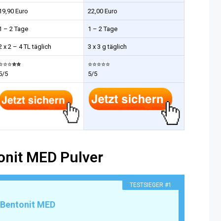
19,90 Euro
22,00 Euro
1 – 2 Tage
1 – 2 Tage
2 x 2 – 4 TL täglich
3 x 3 g täglich
⭐⭐⭐
⭐
⭐
⭐⭐⭐⭐⭐
5/5
5/5
tonit MED Pulver
TESTSIEGER #1
 Bentonit MED