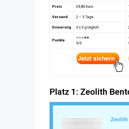
Preis
29,80 Euro
Versand
2 – 3 Tage
Dosierung
3 x 3 g täglich
⭐⭐⭐
⭐
⭐
Punkte
5/5
Platz 1: Zeolith Ben
Zeolith