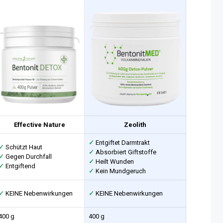
Effective Nature
Zeolith
✓
Entgiftet Darmtrakt
✓
Schützt Haut
✓
Absorbiert Giftstoffe
✓
Gegen Durchfall
✓
Heilt Wunden
✓
Entgiftend
✓
Kein Mundgeruch
✓
KEINE Nebenwirkungen
✓
KEINE Nebenwirkungen
400 g
400 g