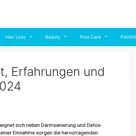
Hair Loss
Beauty
Foot Care
Painkil
st, Erfahrungen und
2024
nd eignet sich neben Darmsanierung und Detox-
 einer Einnahme sorgen die hervorragenden