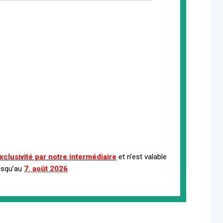
xclusivité par notre intermédiaire
et n’est valable
usqu’au
7. août 2026