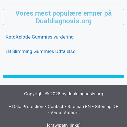
Vores mest populære emner på
Dualdiagnosis.org
KetoXplode Gummies vurdering
LB Slimming Gummies Udtalelse
Copyright © 2026 by dualdiagnosis.org
- Data Protection
- Contact
- Sitemap EN
- Sitemap DE
- About Authors
[crawlpath_links]