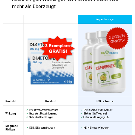
mehr als überzeugt.
Vergleichssieger
Produkt
Diaetoxil
ICG Fatburner
✓
Effektiver Gewichtsverlust
✓
Effektiver Gewichtsverlust
Wirkung
✓
Reduziert Fetteinlagerung
✓
Erhöhter Stoffwechsel
✓
Verhindert Heißhunger
✓
Unterdrückt Hungergefühl
Mögliche
✓
KEINE Nebenwirkungen
✓
KEINE Nebenwirkungen
Risiken