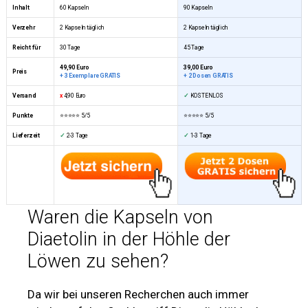
Inhalt
60 Kapseln
90 Kapseln
Verzehr
2 Kapseln täglich
2 Kapseln täglich
Reicht für
30 Tage
45 Tage
49,90 Euro
39,00 Euro
Preis
+ 3 Exemplare GRATIS
+ 2 Dosen GRATIS
Versand
x
4,90 Euro
✓
KOSTENLOS
Punkte
⭐⭐⭐⭐⭐ 5/5
⭐⭐⭐⭐⭐
5/5
Lieferzeit
✓
2-3 Tage
✓
1-3 Tage
Waren die Kapseln von
Diaetolin in der Höhle der
Löwen zu sehen?
Da wir bei unseren Recherchen auch immer