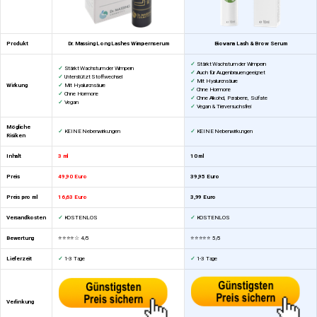
Produkt
Dr. Massing Long Lashes Wimpernserum
Biovana Lash & Brow Serum
✓
Stärkt Wachstum der Wimpern
✓
Stärkt Wachstum der Wimpern
✓
Auch für Augenbrauen geeignet
✓
Unterstützt Stoffwechsel
✓
Mit Hyaluronsäure
Wirkung
✓
Mit Hyaluronsäure
✓
Ohne Hormone
✓
Ohne Hormone
✓
Ohne Alkohol, Parabene, Sulfate
✓
Vegan
✓
Vegan & Tierversuchsfrei
Mögliche
✓
KEINE Nebenwirkungen
✓
KEINE Nebenwirkungen
Risiken
Inhalt
3 ml
10 ml
Preis
49,90 Euro
39,95 Euro
Preis pro ml
16,63 Euro
3,99 Euro
Versandkosten
✓
KOSTENLOS
✓
KOSTENLOS
Bewertung
⭐⭐⭐⭐☆ 4/5
⭐⭐⭐⭐⭐
5/5
Lieferzeit
✓
1-3 Tage
✓
1-3 Tage
Verlinkung