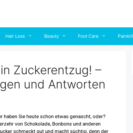
Hair Loss
Beauty
Foot Care
Painkil
in Zuckerentzug! –
ragen und Antworten
her haben Sie heute schon etwas genascht, oder?
 Verzehr von Schokolade, Bonbons und anderen
Zucker schmeckt gut und macht süchtig, denn der