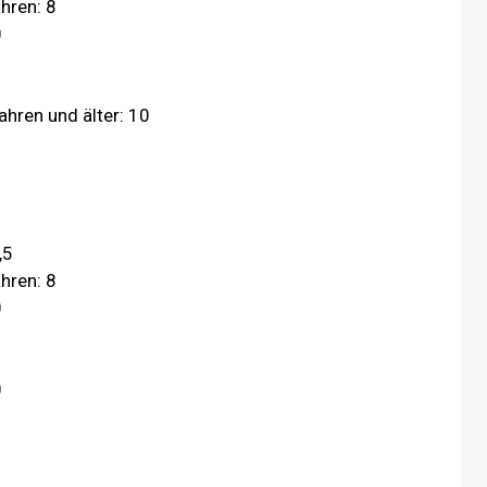
hren: 8
0
hren und älter: 10
,5
hren: 8
0
0